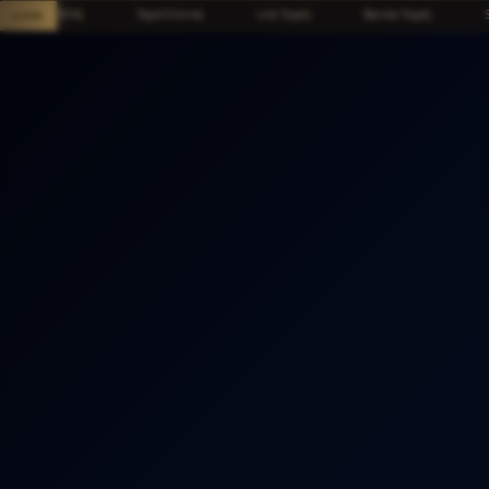
Skip
✧ SULTANWIN
|
Togel Online
|
Link Togel
|
Bandar Togel
|
Si
LIVE
to
content