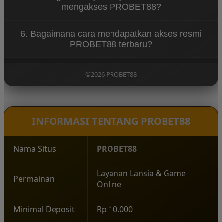
mengakses PROBET88?
dan sistem yang telah dioptimalkan.
Jika mengalami kendala, pengguna dapat
6. Bagaimana cara mendapatkan akses resmi
menghubungi layanan customer service 24 jam
PROBET88 terbaru?
yang siap membantu menyelesaikan permasalahan
dengan cepat.
Pengguna dapat mengakses link resmi PROBET88
yang telah diperbarui agar terhindar dari gangguan
©2026 PROBET88
serta memastikan koneksi tetap aman dan stabil.
INFORMASI TENTANG PROBET88
Nama Situs
PROBET88
Layanan Lansia & Game
Permainan
Online
Minimal Deposit
Rp 10.000