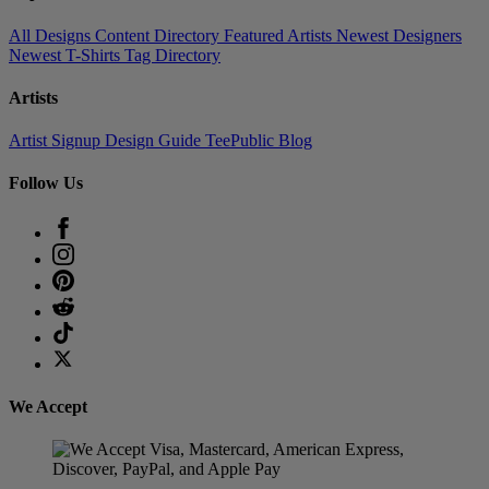
All Designs
Content Directory
Featured Artists
Newest Designers
Newest T-Shirts
Tag Directory
Artists
Artist Signup
Design Guide
TeePublic Blog
Follow Us
We Accept