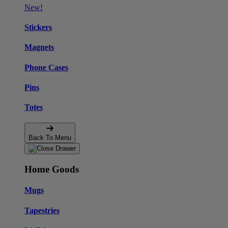
New!
Stickers
Magnets
Phone Cases
Pins
Totes
Back To Menu
Home Goods
Mugs
Tapestries