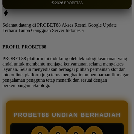
©2026 PROBET88
Selamat datang di PROBET88 Akses Resmi Google Update
Terbaru Tanpa Gangguan Server Indonesia
PROFIL PROBET88
PROBET88 platform ini didukung oleh teknologi keamanan yang
andal untuk membantu menjaga kenyamanan selama mengakses
layanan. Selain menyediakan berbagai pilihan permainan slot dan
toto online, platform juga terus menghadirkan pembaruan fitur agar
pengalaman pengguna tetap menarik dan sesuai dengan
perkembangan teknologi.
PROBET88 UNDIAN BERHADIAH