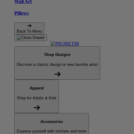
Wall Art
Pillows
Back To Menu
Shop Designs
Discover a classic design or new favorite artist
Apparel
Shop for Adults & Kids
Accessories
Express yourself with stickers and more