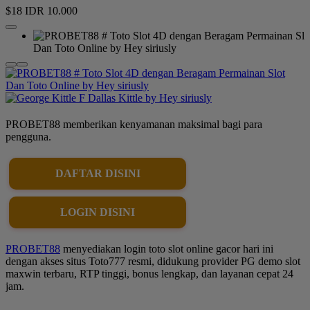
$18
IDR 10.000
PROBET88 memberikan kenyamanan maksimal bagi para
pengguna.
DAFTAR DISINI
LOGIN DISINI
PROBET88
menyediakan login toto slot online gacor hari ini
dengan akses situs Toto777 resmi, didukung provider PG demo slot
maxwin terbaru, RTP tinggi, bonus lengkap, dan layanan cepat 24
jam.