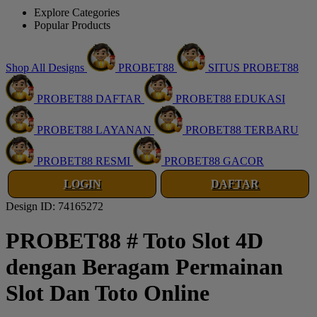
Explore Categories
Popular Products
Shop All Designs
PROBET88
SITUS PROBET88
PROBET88 DAFTAR
PROBET88 EDUKASI
PROBET88 LAYANAN
PROBET88 TERBARU
PROBET88 RESMI
PROBET88 GACOR
LOGIN
DAFTAR
Design ID: 74165272
PROBET88 # Toto Slot 4D
dengan Beragam Permainan
Slot Dan Toto Online