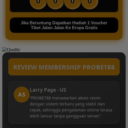
0
0
0
0
Jika Beruntung Dapatkan Hadiah 1 Voucher
Tiket Jalan-Jalan Ke Eropa Gratis
REVIEW MEMBERSHIP PROBET88
Larry Page - US
AS
“PROBET88 menawarkan akses resmi
dengan sistem terbaru yang stabil dan
cepat, sehingga pengalaman online terasa
lebih lancar tanpa gangguan server.”