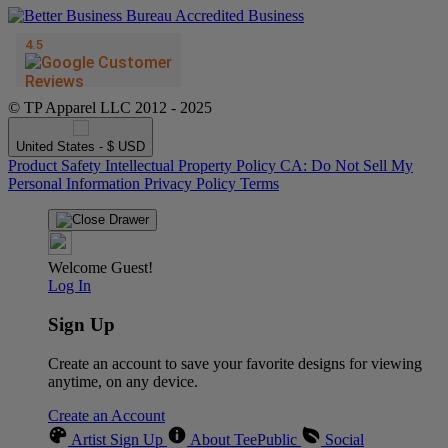
© TP Apparel LLC 2012 - 2025
United States - $ USD
Product Safety
Intellectual Property Policy
CA: Do Not Sell My
Personal Information
Privacy Policy
Terms
Welcome Guest!
Log In
Sign Up
Create an account to save your favorite designs for viewing
anytime, on any device.
Create an Account
Artist Sign Up
About TeePublic
Social