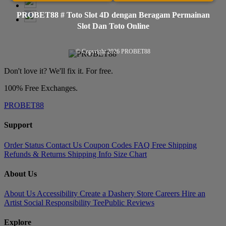
PROBET88 # Toto Slot 4D dengan Beragam Permainan
Slot Dan Toto Online
© Copyright 2026
PROBET88
Don't love it? We'll fix it. For free.
100% Free Exchanges.
PROBET88
Support
Order Status
Contact Us
Coupon Codes
FAQ
Free Shipping
Refunds & Returns
Shipping Info
Size Chart
About Us
About Us
Accessibility
Create a Dashery Store
Careers
Hire an
Artist
Social Responsibility
TeePublic Reviews
Explore