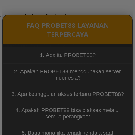
ate an account to favorite this design!
FAQ PROBET88 LAYANAN
TERPERCAYA
1. Apa itu PROBET88?
PROBET88 adalah platform dengan akses resmi
2. Apakah PROBET88 menggunakan server
yang telah diperbarui mengikuti Google update
Indonesia?
terbaru sehingga memberikan performa lebih
stabil dan aman bagi pengguna di Indonesia.
Ya, PROBET88 didukung server Indonesia yang
3. Apa keunggulan akses terbaru PROBET88?
cepat dan minim gangguan, sehingga akses lebih
lancar tanpa lag maupun error.
Keunggulannya meliputi pembaruan sistem
4. Apakah PROBET88 bisa diakses melalui
mengikuti update terbaru, keamanan data lebih
semua perangkat?
terjaga, serta peningkatan kecepatan akses di
berbagai perangkat.
PROBET88 dapat diakses melalui smartphone,
5. Bagaimana jika terjadi kendala saat
tablet, maupun desktop dengan tampilan responsif