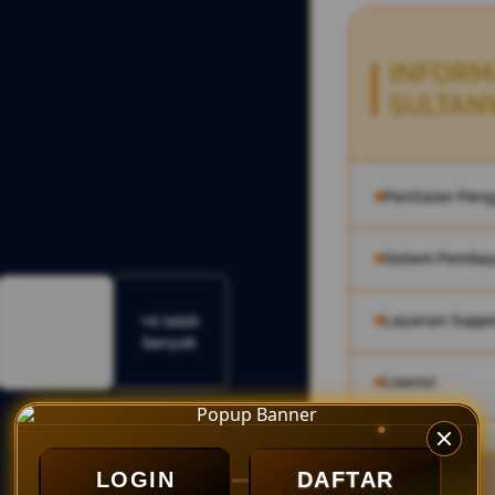
INFORMA
SULTAN
Penilaian Pen
Sistem Pemba
Layanan Suppo
+4 lebih
banyak
Lisensi
LOGIN
DAFTAR