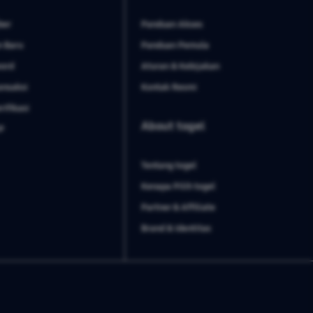
ber
Panduan Akses
n Baru
Panduan Pemula
ord
Aturan & Kebijakan
ansaksi
Kontak Resmi
ifikasi
About togel
P
Tentang togel
Kenapa Pilih togel
Partner & Affiliate
Brand & Identitas