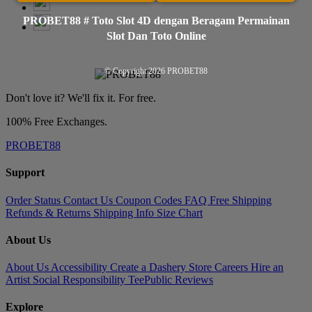
PROBET88 # Toto Slot 4D dengan Beragam Permainan
Slot Dan Toto Online
© Copyright 2026
PROBET88
Don't love it? We'll fix it. For free.
100% Free Exchanges.
PROBET88
Support
Order Status
Contact Us
Coupon Codes
FAQ
Free Shipping
Refunds & Returns
Shipping Info
Size Chart
About Us
About Us
Accessibility
Create a Dashery Store
Careers
Hire an
Artist
Social Responsibility
TeePublic Reviews
Explore