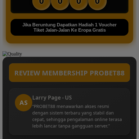
0
0
0
0
Jika Beruntung Dapatkan Hadiah 1 Voucher
Tiket Jalan-Jalan Ke Eropa Gratis
REVIEW MEMBERSHIP PROBET88
Larry Page - US
AS
“PROBET88 menawarkan akses resmi
dengan sistem terbaru yang stabil dan
cepat, sehingga pengalaman online terasa
lebih lancar tanpa gangguan server.”