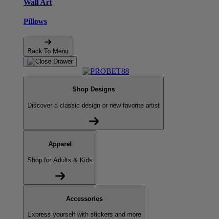
Wall Art
Pillows
Back To Menu
Shop Designs
Discover a classic design or new favorite artist
Apparel
Shop for Adults & Kids
Accessories
Express yourself with stickers and more