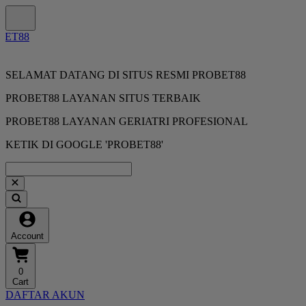
SELAMAT DATANG DI SITUS RESMI PROBET88
PROBET88 LAYANAN SITUS TERBAIK
PROBET88 LAYANAN GERIATRI PROFESIONAL
KETIK DI GOOGLE 'PROBET88'
Account
0
Cart
DAFTAR AKUN