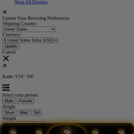
Shop All Designs
Update Your Browsing Preferences
Shipping Country:
Currency:
Cancel
Katie:
5'10"
160
Select your person:
Male
Female
Height
Short
Med
Tall
Weight
Slim
Avg
Heavy
View Size Chart