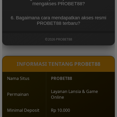
mengakses PROBET88?
dan sistem yang telah dioptimalkan.
Jika mengalami kendala, pengguna dapat
6. Bagaimana cara mendapatkan akses resmi
menghubungi layanan customer service 24 jam
PROBET88 terbaru?
yang siap membantu menyelesaikan permasalahan
dengan cepat.
Pengguna dapat mengakses link resmi PROBET88
yang telah diperbarui agar terhindar dari gangguan
©2026 PROBET88
serta memastikan koneksi tetap aman dan stabil.
INFORMASI TENTANG PROBET88
Nama Situs
PROBET88
Layanan Lansia & Game
Permainan
Online
Minimal Deposit
Rp 10.000