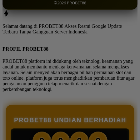
©2026 PROBET88
Selamat datang di PROBET88 Akses Resmi Google Update
Terbaru Tanpa Gangguan Server Indonesia
PROFIL PROBET88
PROBET88 platform ini didukung oleh teknologi keamanan yang
andal untuk membantu menjaga kenyamanan selama mengakses
layanan. Selain menyediakan berbagai pilihan permainan slot dan
toto online, platform juga terus menghadirkan pembaruan fitur agar
pengalaman pengguna tetap menarik dan sesuai dengan
perkembangan teknologi.
PROBET88 UNDIAN BERHADIAH