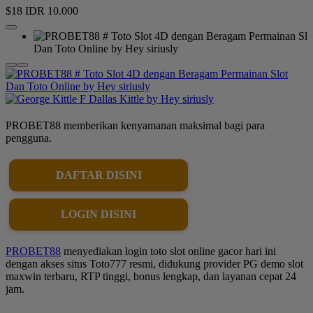
$18
IDR 10.000
PROBET88 memberikan kenyamanan maksimal bagi para
pengguna.
DAFTAR DISINI
LOGIN DISINI
PROBET88
menyediakan login toto slot online gacor hari ini
dengan akses situs Toto777 resmi, didukung provider PG demo slot
maxwin terbaru, RTP tinggi, bonus lengkap, dan layanan cepat 24
jam.