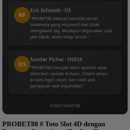
Eric Schmidt - US
RF
“PROBET88 dikenal memiliki server
Indonesia yang responsif dan tidak
mengalami lag. Meskipun digunakan saat
jam sibuk, akses tetap lancar.”
Sundar Pichai - INDIA
OS
“PROBET88 menjadi lebih optimal sejak
diberikan update terbaru. Sistem aman,
proses login cepat, dan tidak ada
gangguan saat digunakan.”
©2026 PROBET88
PROBET88 # Toto Slot 4D dengan