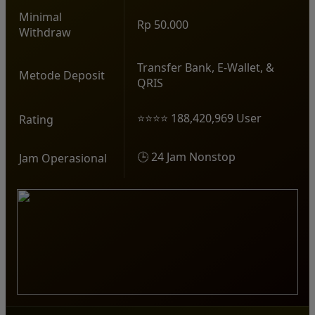
Minimal
Rp 50.000
Withdraw
Transfer Bank, E-Wallet, &
Metode Deposit
QRIS
⭐⭐⭐⭐ 188,420,969 User
Rating
🕒 24 Jam Nonstop
Jam Operasional