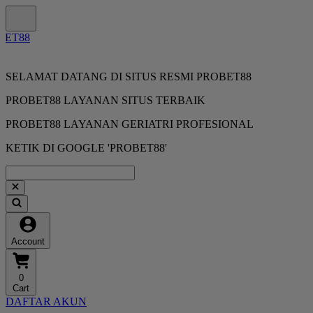
SELAMAT DATANG DI SITUS RESMI PROBET88
PROBET88 LAYANAN SITUS TERBAIK
PROBET88 LAYANAN GERIATRI PROFESIONAL
KETIK DI GOOGLE 'PROBET88'
Account
0
Cart
DAFTAR AKUN