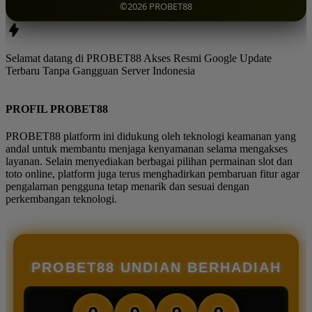
©2026 PROBET88
Selamat datang di PROBET88 Akses Resmi Google Update
Terbaru Tanpa Gangguan Server Indonesia
PROFIL PROBET88
PROBET88 platform ini didukung oleh teknologi keamanan yang
andal untuk membantu menjaga kenyamanan selama mengakses
layanan. Selain menyediakan berbagai pilihan permainan slot dan
toto online, platform juga terus menghadirkan pembaruan fitur agar
pengalaman pengguna tetap menarik dan sesuai dengan
perkembangan teknologi.
PROBET88 UNDIAN BERHADIAH