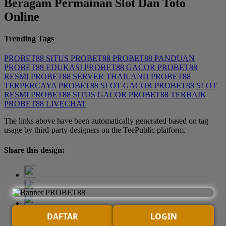
Beragam Permainan Slot Dan Toto
Online
Trending Tags
PROBET88
SITUS PROBET88
PROBET88 PANDUAN
PROBET88 EDUKASI
PROBET88 GACOR
PROBET88
RESMI
PROBET88 SERVER THAILAND
PROBET88
TERPERCAYA
PROBET88 SLOT GACOR
PROBET88 SLOT
RESMI
PROBET88 SITUS GACOR
PROBET88 TERBAIK
PROBET88 LIVECHAT
The links above have been automatically generated based on tag
usage by third-party designers on the TeePublic platform.
Share this design:
DAFTAR
LOGIN