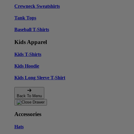
Crewneck Sweatshirts
Tank Tops
Baseball T-Shirts
Kids Apparel
Kids T-Shirts
Kids Hoodie
Kids Long Sleeve T-Shirt
Back To Menu
Accessories
Hats