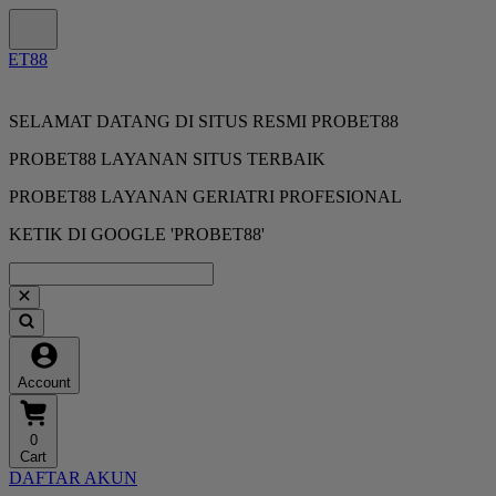
SELAMAT DATANG DI SITUS RESMI PROBET88
PROBET88 LAYANAN SITUS TERBAIK
PROBET88 LAYANAN GERIATRI PROFESIONAL
KETIK DI GOOGLE 'PROBET88'
Account
0
Cart
DAFTAR AKUN