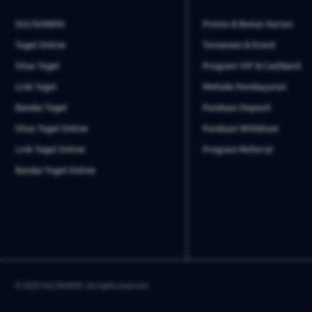
SULTANWIN
Promo & Bonus Harian
Togel Online
Turnamen & Event
Situs Togel
Program VIP & Cashback
Link Togel
Metode Pembayaran
Bandar Togel
Panduan Deposit
Situs Togel Online
Panduan Withdraw
Link Togel Online
Program Referral
Bandar Togel Online
© 2025 SULTANWIN. All rights reserved.