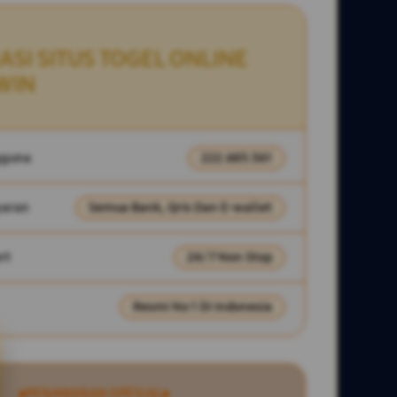
SI SITUS TOGEL ONLINE
WIN
gguna
222.685.561
yaran
Semua Bank, Qris Dan E-wallet
rt
24/7 Non Stop
Resmi No 1 Di Indonesia
PENAWARAN SPESIAL