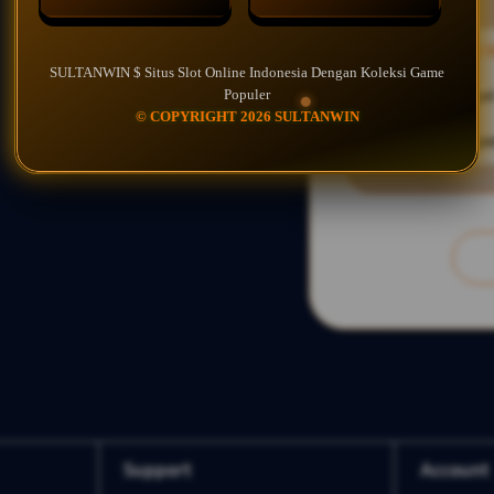
SULTANWIN Si
SULTANWIN $ Situs Slot Online Indonesia Dengan Koleksi Game
HADIAH Togel 
Populer
© COPYRIGHT 2026 SULTANWIN
Minimal Depo
Support
Account