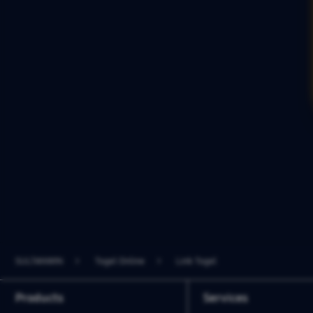
Layer Popup Close
SULTANWIN
>
Togel Online
>
Link Togel
Footer Navigation
Products
Services