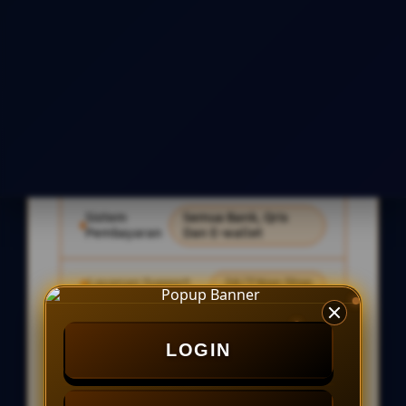
INFORMASI SITUS
TOGEL ONLINE
SULTANWIN
Penilaian Pengguna
222.685.561
Sistem
Semua Bank, Qris
Pembayaran
Dan E-wallet
Layanan Support
24/7 Non Stop
Lisensi
Resmi No 1 Di Indonesia
LOGIN