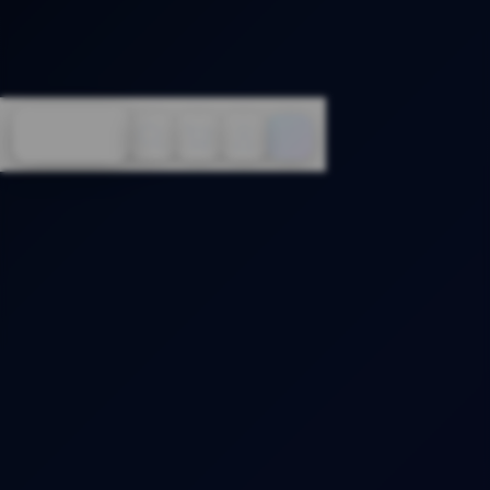
Cari
Troli
Login
Navigation
SULTANWIN $ Situs
Slot Online
Indonesia Dengan
Koleksi Game
Populer