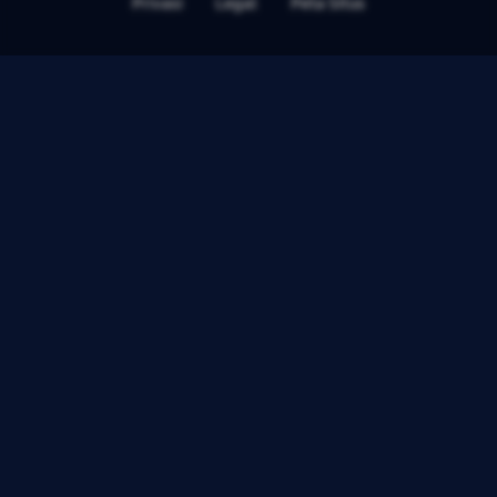
Privasi
Legal
Peta Situs