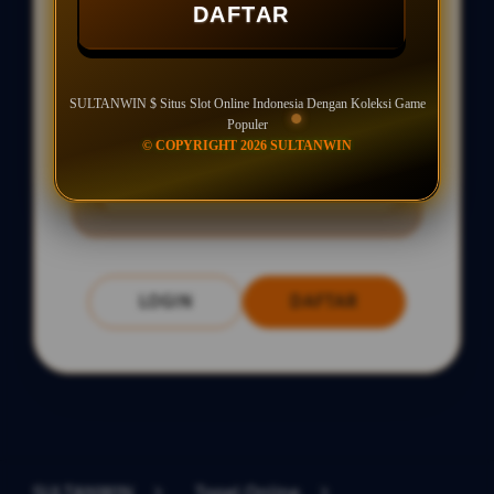
DAFTAR
PENAWARAN SPESIAL
SULTANWIN Situs Togel Online
Resmi
SULTANWIN $ Situs Slot Online Indonesia Dengan Koleksi Game
Populer
HADIAH Togel Terbesar di Indonesia
© COPYRIGHT 2026 SULTANWIN
Minimal Deposit 10.000 Rupiah
LOGIN
DAFTAR
Layer Popup Close
SULTANWIN
>
Togel Online
>