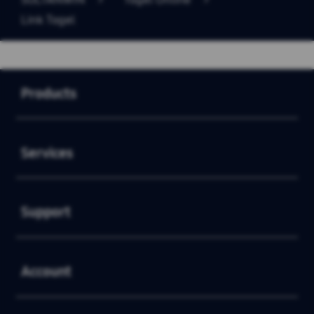
Link Togel
Buka
Footer Navigation
Products
Buka
Services
Buka
Support
Buka
Account
Buka