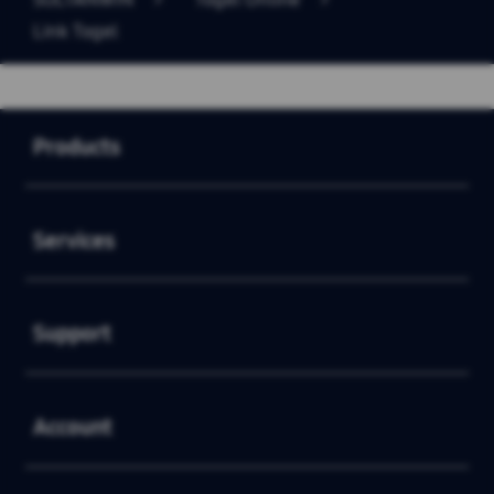
Link Togel
Buka
Footer Navigation
Products
Buka
Services
Buka
Support
Buka
Account
Buka