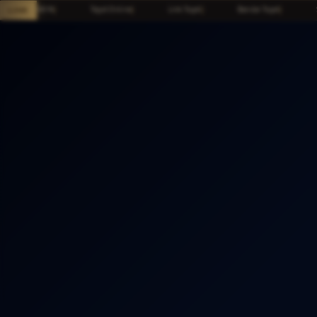
Skip
✧ SULTANWIN
|
Togel Online
|
Link Togel
|
Bandar Togel
|
Si
LIVE
to
content