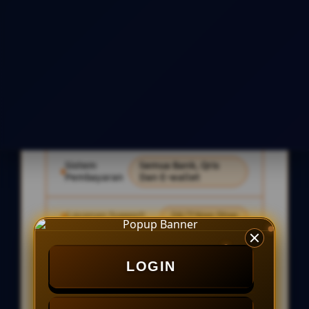
INFORMASI SITUS
TOGEL ONLINE
SULTANWIN
Penilaian Pengguna
222.685.561
Sistem
Semua Bank, Qris
Pembayaran
Dan E-wallet
Layanan Support
24/7 Non Stop
Lisensi
Resmi No 1 Di Indonesia
LOGIN