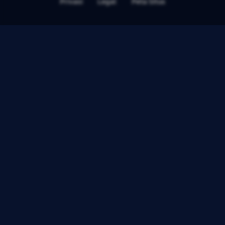
Privasi
Legal
Peta Situs