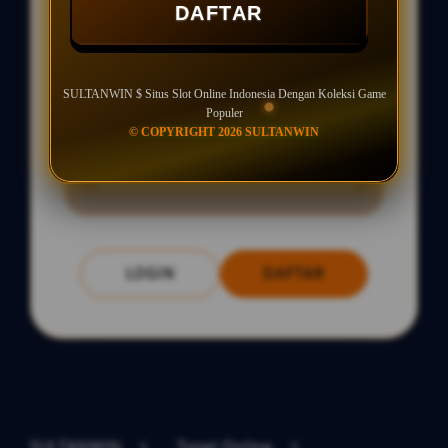
DAFTAR
PENAWARAN SPESIAL
SULTANWIN Situs Togel Online
Resmi
SULTANWIN $ Situs Slot Online Indonesia Dengan Koleksi Game
Populer
HADIAH Togel Terbesar di Indonesia
© COPYRIGHT 2026 SULTANWIN
Minimal Deposit 10.000 Rupiah
LOGIN
DAFTAR
Layer Popup Close
SULTANWIN
>
Togel Online
>