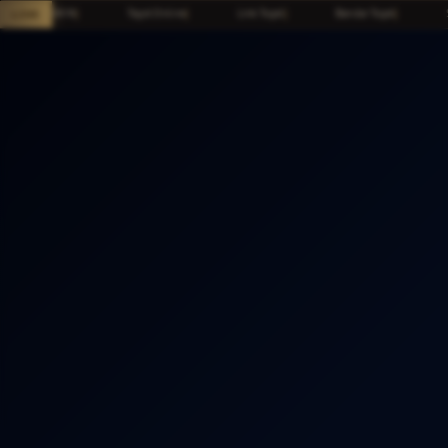
Skip
✧ SULTANWIN
|
Togel Online
|
Link Togel
|
Bandar Togel
|
Si
LIVE
to
content