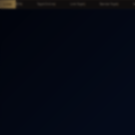
Skip
✧ SULTANWIN
|
Togel Online
|
Link Togel
|
Bandar Togel
|
Si
LIVE
to
content